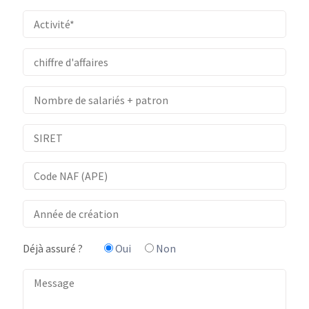
Déjà assuré ?
Oui
Non